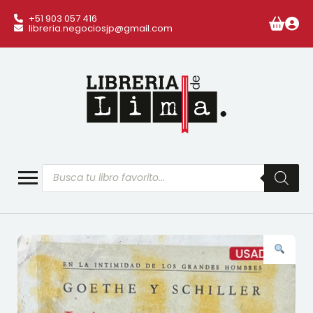
+51 903 057 416
libreria.negociosjp@gmail.com
Búsqueda
de
productos