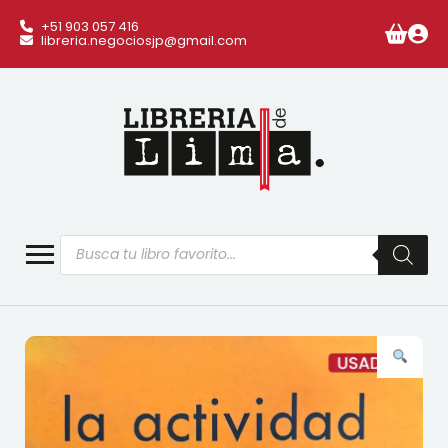
+51 903 057 416
libreria.negociosjp@gmail.com
Búsqueda
de
productos