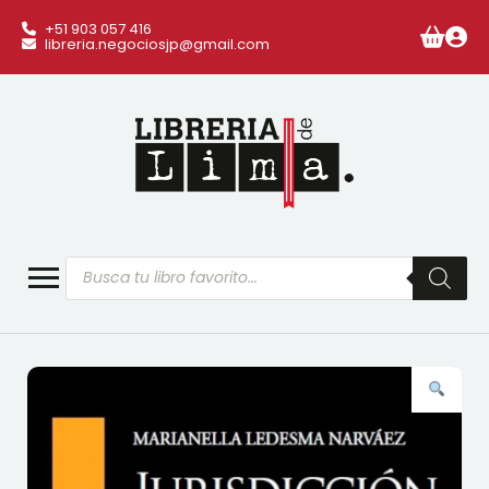
+51 903 057 416
libreria.negociosjp@gmail.com
Búsqueda
de
productos