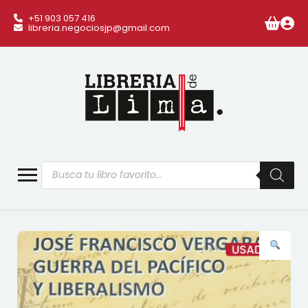
+51 903 057 416
libreria.negociosjp@gmail.com
Búsqueda
de
productos