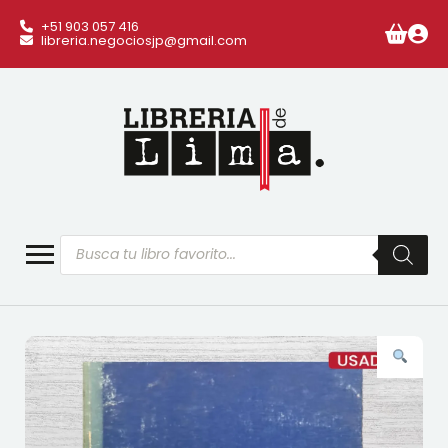
+51 903 057 416
libreria.negociosjp@gmail.com
Búsqueda
de
productos