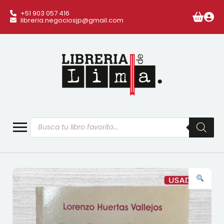
+51 903 057 416
libreria.negociosjp@gmail.com
Búsqueda
de
productos