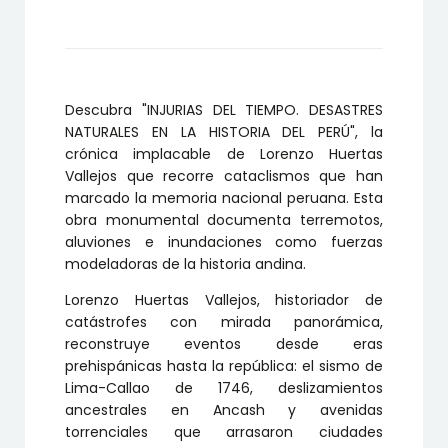
DESASTRES
NATURALES
EN
LA
HISTORIA
DEL
Descubra "INJURIAS DEL TIEMPO. DESASTRES
PERÚ
cantidad
NATURALES EN LA HISTORIA DEL PERÚ", la
crónica implacable de Lorenzo Huertas
Vallejos que recorre cataclismos que han
marcado la memoria nacional peruana. Esta
obra monumental documenta terremotos,
aluviones e inundaciones como fuerzas
modeladoras de la historia andina.
Lorenzo Huertas Vallejos, historiador de
catástrofes con mirada panorámica,
reconstruye eventos desde eras
prehispánicas hasta la república: el sismo de
Lima-Callao de 1746, deslizamientos
ancestrales en Ancash y avenidas
torrenciales que arrasaron ciudades