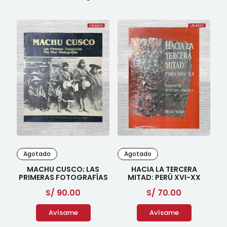
Agotado
Agotado
MACHU CUSCO; LAS
HACIA LA TERCERA
PRIMERAS FOTOGRAFÍAS
MITAD: PERÚ XVI-XX
S/
90.00
S/
70.00
Avísame
Avísame