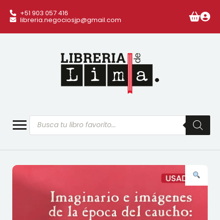
+51 903 057 416
libreria.negociosjp@gmail.com
Búsqueda
de
productos