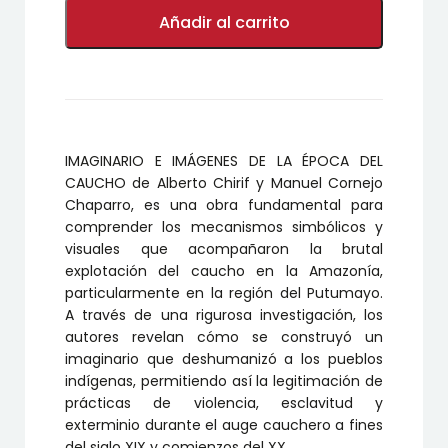
IMAGINARIO
E
Añadir al carrito
IMÁGENES
DE
LA
ÉPOCA
DEL
CAUCHO
cantidad
IMAGINARIO E IMÁGENES DE LA ÉPOCA DEL
CAUCHO
de Alberto Chirif y Manuel Cornejo
Chaparro, es una obra fundamental para
comprender los mecanismos simbólicos y
visuales que acompañaron la brutal
explotación del caucho en la Amazonía,
particularmente en la región del Putumayo.
A través de una rigurosa investigación, los
autores revelan cómo se construyó un
imaginario que deshumanizó a los pueblos
indígenas, permitiendo así la legitimación de
prácticas de violencia, esclavitud y
exterminio durante el auge cauchero a fines
del siglo XIX y comienzos del XX.