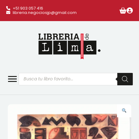
+51 903 057 416
libreria.negociosjp@gmail.com
Búsqueda
de
productos