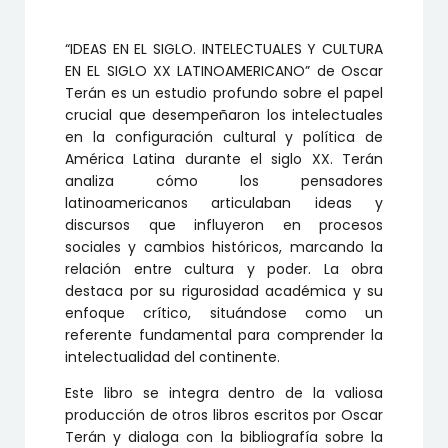
CULTURA
EN
EL
“IDEAS EN EL SIGLO. INTELECTUALES Y CULTURA
SIGLO
XX
EN EL SIGLO XX LATINOAMERICANO” de Oscar
LATINOAMERICANO
Terán es un estudio profundo sobre el papel
cantidad
crucial que desempeñaron los intelectuales
en la configuración cultural y política de
América Latina durante el siglo XX. Terán
analiza cómo los pensadores
latinoamericanos articulaban ideas y
discursos que influyeron en procesos
sociales y cambios históricos, marcando la
relación entre cultura y poder. La obra
destaca por su rigurosidad académica y su
enfoque crítico, situándose como un
referente fundamental para comprender la
intelectualidad del continente.
Este libro se integra dentro de la valiosa
producción de otros libros escritos por Oscar
Terán y dialoga con la bibliografía sobre la