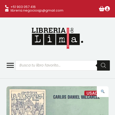
+51 903 057 416
libreria.negociosjp@gmail.com
Búsqueda
de
productos