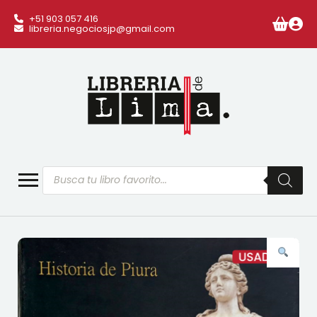
+51 903 057 416
libreria.negociosjp@gmail.com
Búsqueda
de
productos