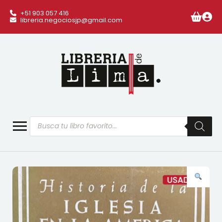
+51 903 057 416
libreria.negociosjp@gmail.com
Búsqueda
de
productos