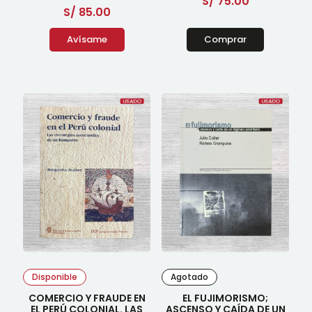
S/
75.00
S/
85.00
Avísame
Comprar
Disponible
Agotado
COMERCIO Y FRAUDE EN
EL FUJIMORISMO;
EL PERÚ COLONIAL. LAS
ASCENSO Y CAÍDA DE UN