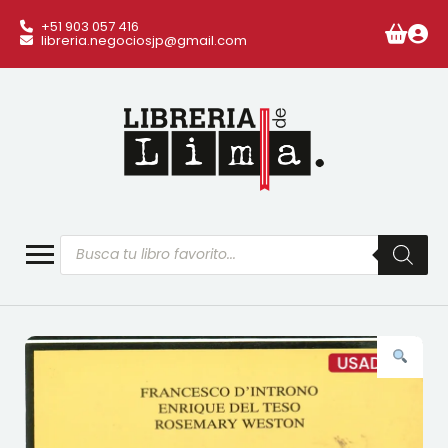
+51 903 057 416
libreria.negociosjp@gmail.com
Búsqueda
de
productos