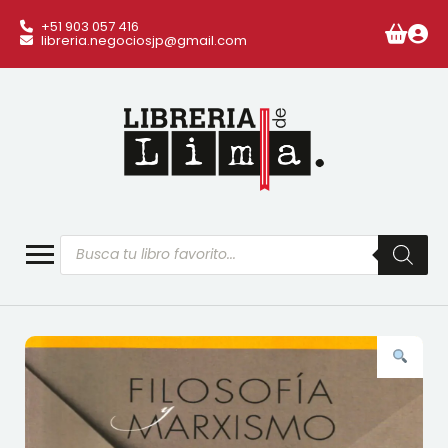
+51 903 057 416
libreria.negociosjp@gmail.com
Búsqueda
de
productos