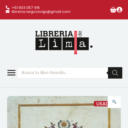
+51 903 057 416
libreria.negociosjp@gmail.com
Búsqueda
de
productos