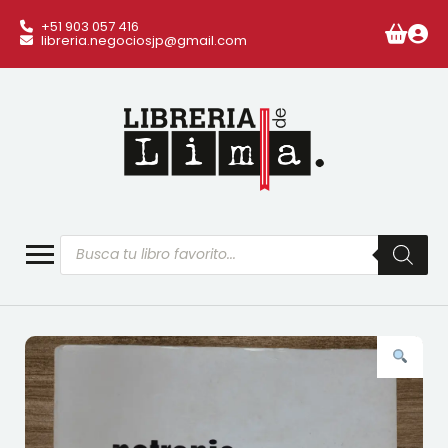
+51 903 057 416
libreria.negociosjp@gmail.com
Búsqueda
de
productos