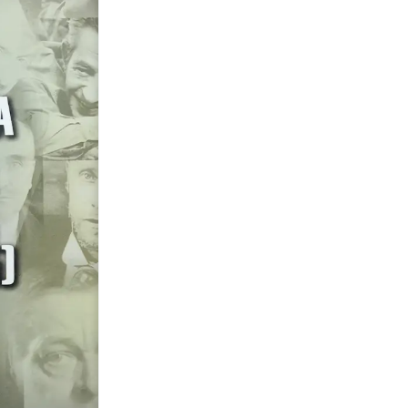
CATÓLICO E
LITERATUR
MODERNA
de Enrique Sánche
S/
70.00
Disponible
EL
RESURGIMIENTO
Añadir al carrito
CATÓLICO
EN
LA
LITERATURA
EUROPEA
MODERNA