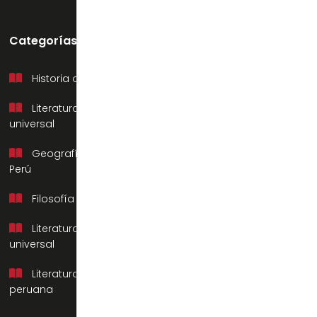
Categorías
Soporte
Historia del Perú
Mi cuenta
Literatura
Preguntas frecuentes
universal
Contacto
Geografía del
Nosotros
Perú
Filosofía
Literatura
universal
Literatura
peruana