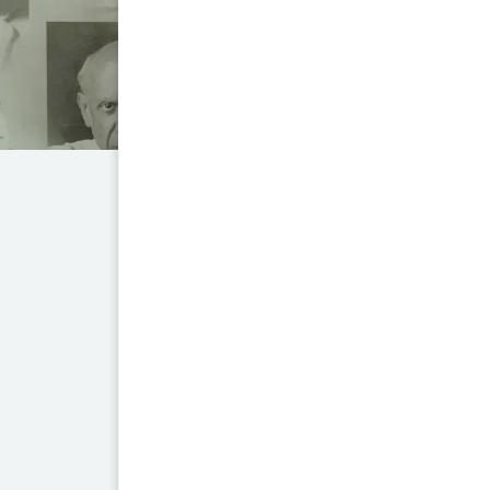
cantidad
EL RESURGIMIENTO CATÓLICO EN
1945) de Enrique Sánchez C
comprender la revitalización de 
explora un fenómeno cultural
alto por la crítica, y ofrece 
católico en la literatura mod
mediados del XX.
Esta obra proporciona un pro
1945, analiza autores católico
literatura, así como la literat
Este valioso ensayo que enriqu
la fe y la literatura. Además,
literatura, destacando su rele
la condición humana y los dilema