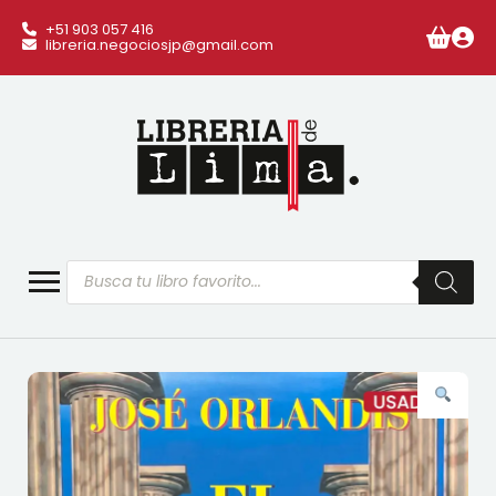
+51 903 057 416
libreria.negociosjp@gmail.com
Búsqueda
de
productos