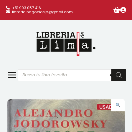
+51 903 057 416
libreria.negociosjp@gmail.com
Búsqueda
de
productos