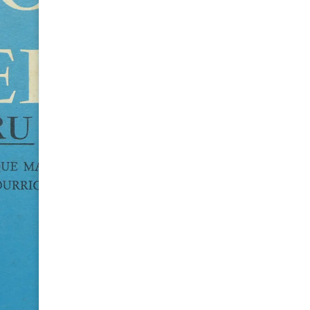
PERÚ
de Enrique Mayer,
François Bourricard
Matos Mar
S/
50.00
Agotado
Avísame
Puedes comunicarte al
+51 9
consultar cuándo habrá repos