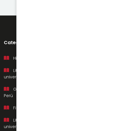
Categorías
Soporte
Historia del Perú
Mi cuenta
Literatura
Preguntas frecuentes
universal
Contacto
Geografía del
Nosotros
Perú
Filosofía
Literatura
universal