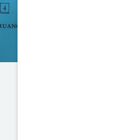
EL INDIO Y EL PODER EN EL PERÚ
Gabriel Escobar, François Bo
esencial que aborda las comp
indígenas y las estructuras de 
multidisciplinario, los autores
en la política y la sociedad 
mestizaje en la región andina.
Este libro se adentra en la hist
poder, raza y etnia que han mol
presentan un estudio críti
comunidades indígenas y su luc
EL INDIO Y EL PODER EN EL PERÚ
buscan libros sobre indigenismo, 