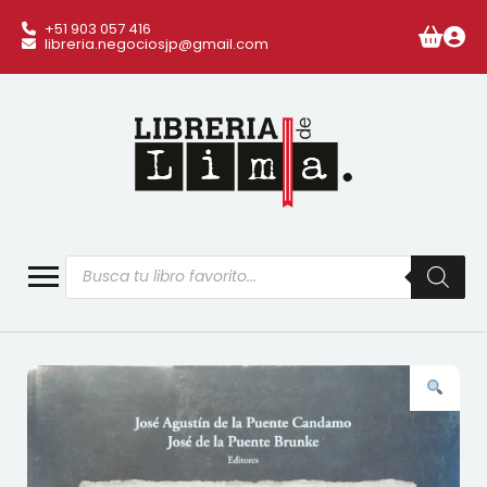
+51 903 057 416
libreria.negociosjp@gmail.com
Búsqueda
de
productos