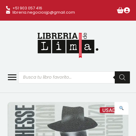
+51 903 057 416
libreria.negociosjp@gmail.com
Búsqueda
de
productos