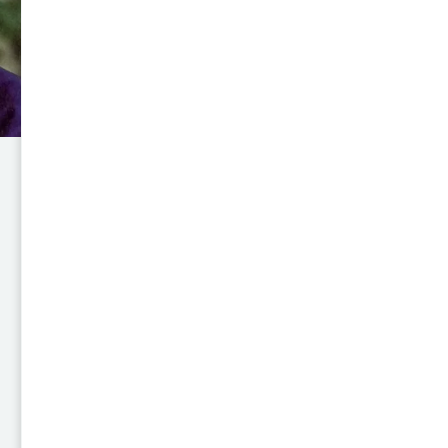
profundidad científica y claridad
proteína crucial, fundamental 
las neuronas.
Este hallazgo revolucionó la c
el sistema endocrino y el si
modulan entre sí, aportando c
enfermedades neurodegenerativ
libro, Rita Levi-Montalcini escr
la biología del desarrollo y la 
Año
2012
Autor
Rita Levi
Editorial
RBA