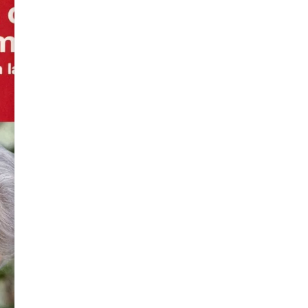
DESCUBRIM
de Rita Levi-Montal
S/
60.00
Disponible
CRONOLOGÍA
DE
Añadir al carrito
UN
DESCUBRIMIENTO
cantidad
“CRONOLOGÍA DE UN DESCUBRIMI
obra esencial para quienes des
del descubrimiento del Factor d
laureada con el Premio No