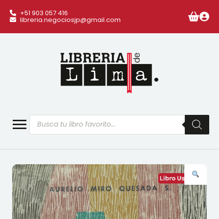
+51 903 057 416
libreria.negociosjp@gmail.com
Búsqueda
de
productos