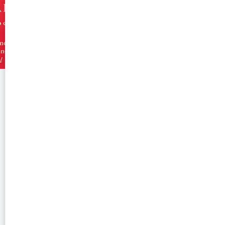
CONTAGIO: LA EVOLUCIÓN DE LA
obra fascinante que examina c
tienen su origen en otras espe
basada en evidencias científ
“spillover” —el salto de pat
este proceso ha dado lugar a 
la historia reciente.
El libro ofrece una mirada integ
SARS, y plantea alertas sobre l
pérdida de biodiversidad 
multidisciplinario que combina
propone una reflexión urgente 
y las consecuencias sanitari
esclarecedor sobre la fragil
ecosistema.