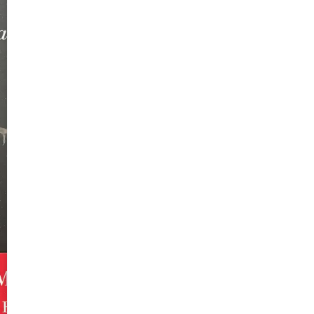
DE LAS PAN
de David Quamm
S/
80.00
Agotado
Avísame
Puedes comunicarte al
+51 9
consultar cuándo habrá repos