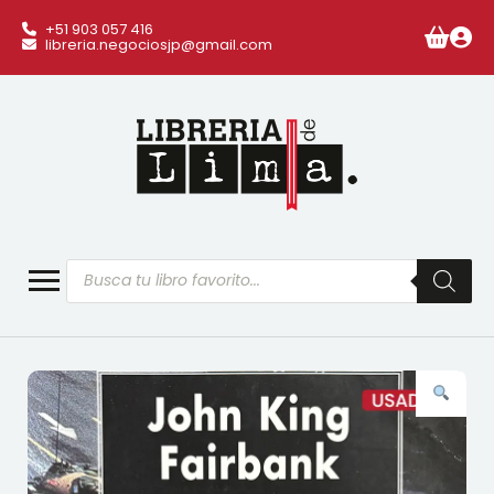
+51 903 057 416
libreria.negociosjp@gmail.com
Búsqueda
de
productos