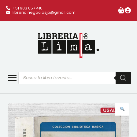
+51 903 057 416
libreria.negociosjp@gmail.com
Búsqueda
de
productos