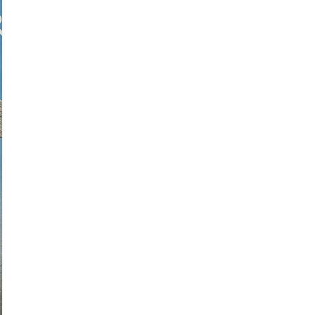
LATIN AMER
de Pal Kelemen
S/
180.00
Agotado
Avísame
Puedes comunicarte al
+51 9
consultar cuándo habrá repos