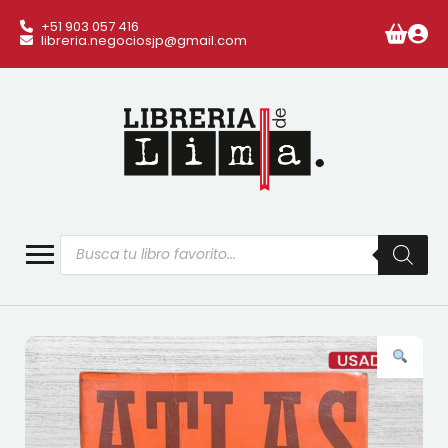
+51 903 057 416
libreria.negociosjp@gmail.com
Búsqueda
de
productos