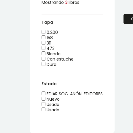
Mostrando
3
libros
Tapa
0.200
158
311
473
Blanda
Con estuche
Dura
Estado
EDIAR SOC. ANÓN. EDITORES
Nuevo
Usada
Usado