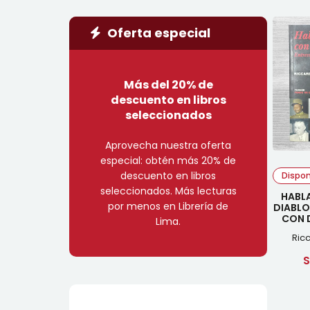
Oferta especial
Más del 20% de
descuento en libros
seleccionados
Aprovecha nuestra oferta
especial: obtén más 20% de
descuento en libros
Dispon
seleccionados. Más lecturas
HABL
por menos en Librería de
DIABLO
CON 
Lima.
Ric
S