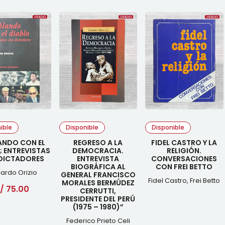
ible
Disponible
Disponible
ANDO CON EL
REGRESO A LA
FIDEL CASTRO Y LA
; ENTREVISTAS
DEMOCRACIA.
RELIGIÓN.
DICTADORES
ENTREVISTA
CONVERSACIONES
BIOGRÁFICA AL
CON FREI BETTO
cardo Orizio
GENERAL FRANCISCO
Fidel Castro, Frei Betto
MORALES BERMÚDEZ
/
75.00
CERRUTTI,
PRESIDENTE DEL PERÚ
(1975 – 1980)”
Federico Prieto Celi