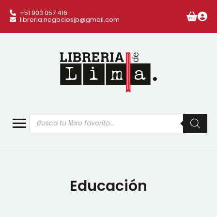
+51 903 057 416
libreria.negociosjp@gmail.com
Búsqueda
de
productos
Educación