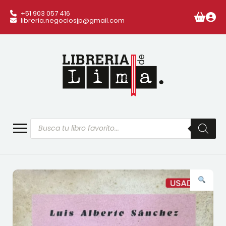
+51 903 057 416
libreria.negociosjp@gmail.com
Búsqueda
de
productos