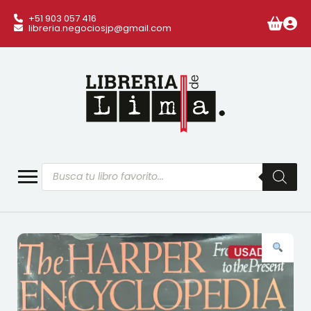
+51 903 057 416
libreria.negociosjp@gmail.com
Búsqueda
de
productos