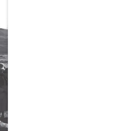
de Gustavo Gorriti
S/
40.00
Agotado
Avísame
Puedes comunicarte al
+51 9
consultar cuándo habrá repos
“SENDERO” de Gustavo Gorri