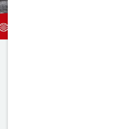
comprender una de las etapas 
reciente del Perú. Con la rigu
caracterizan al autor, esta obr
sobre la insurgencia de Sen
sociales y políticos. “SENDERO
enfoque crítico y documentad
este fenómeno desde múltiples
Además, este libro es parte 
reconocido por otros libros esc
realidad peruana de manera v
desean comprar el libro “SENDE
esta obra, Librería de Lima 
también otros libros sobre lo
contemporánea del país.