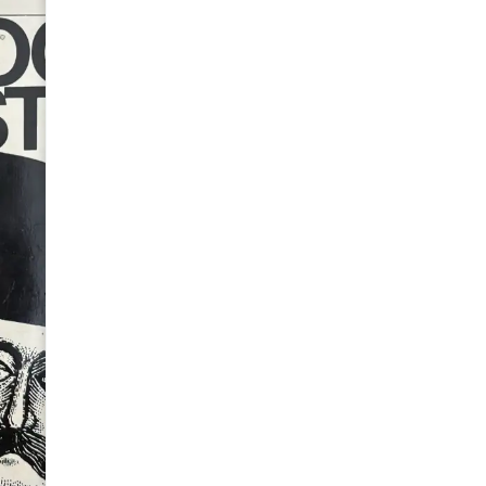
de Charlotte Wolff
S/
70.00
Agotado
Avísame
Puedes comunicarte al
+51 9
consultar cuándo habrá repos
PSICOLOGÍA DEL GESTO de Cha