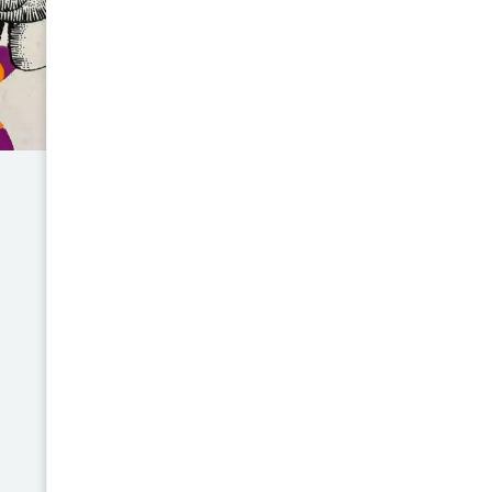
explora la comunicación no ver
gestos humanos. A través de un
psicología, antropología y fisi
corporales reflejan estad
personalidad. Su estudio se
experimentos que revelan cóm
lenguaje hablado, sino que a
autenticidad.
La autora sostiene que los gest
lenguaje, arraigada en la histo
innovadora para su época, abr
cuerpo como vehículo de sign
profesionales de la psicología, 
como para cualquier lector i
cuerpo y expresión.