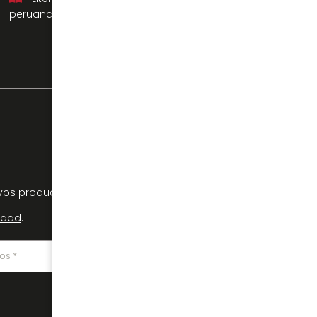
peruana
os productos, tendencias y ofertas
cidad
.