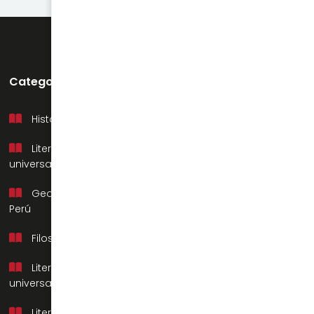
Categorías
Soporte
Historia del Perú
Mi cuenta
Literatura
Preguntas frecuentes
universal
Contacto
Geografía del
Nosotros
Perú
Filosofía
Literatura
universal
Literatura