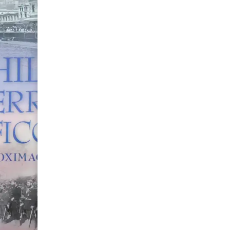
GUERRA DEL
de Rafael Mellafe
S/
90.00
Agotado
Avísame
Puedes comunicarte al
+51 9
consultar cuándo habrá repos