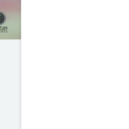
¿POR QUÉ CHILE GANÓ LA GUE
Maturana es un análisis profund
desenlace de uno de los confli
de Sudamérica. A través de una 
aspectos clave como la estrategi
ventajas estratégicas derivadas
contrasta los recursos económi
demostrando cómo la administ
influyeron en su resultado.
Este libro, imprescindible en la
también examina el impacto del 
de Sudamérica. Ideal para quien
o un estudio comparativo del
referencia esencial para histori