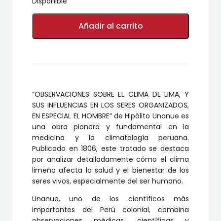
Disponible
OBSERVACIONES
SOBRE
Añadir al carrito
EL
CLIMA
DE
LIMA,
Y
SUS
INFLUENCIAS
“OBSERVACIONES SOBRE EL CLIMA DE LIMA, Y
EN
LOS
SUS INFLUENCIAS EN LOS SERES ORGANIZADOS,
SERES
EN ESPECIAL EL HOMBRE” de Hipólito Unanue es
ORGANIZADOS,
una obra pionera y fundamental en la
EN
medicina y la climatología peruana.
ESPECIAL
Publicado en 1806, este tratado se destaca
EL
HOMBRE
por analizar detalladamente cómo el clima
cantidad
limeño afecta la salud y el bienestar de los
seres vivos, especialmente del ser humano.
Unanue, uno de los científicos más
importantes del Perú colonial, combina
observaciones médicas, científicas y