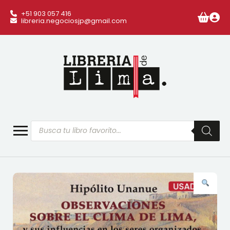
+51 903 057 416
libreria.negociosjp@gmail.com
Búsqueda
de
productos