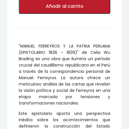
MANUEL
FERREYROS
Añadir al carrito
Y
LA
PATRIA
PERUANA
(EPISTOLARIO
1836
–
"MANUEL FERREYROS Y LA PATRIA PERUANA
1839)
cantidad
(EPISTOLARIO 1836 – 1839)" de Celia Wu
Brading es una obra que ilumina un período
crucial del caudillismo republicano en el Perú
a través de la correspondencia personal de
Manuel Ferreyros. La autora ofrece un
meticuloso análisis de las cartas que revelan
la visión política y social de Ferreyros en una
etapa marcada por tensiones y
transformaciones nacionales.
Este epistolario aporta una perspectiva
inédita sobre los acontecimientos que
definieron la construcción del Estado