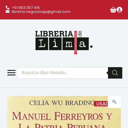
+51 903 057 416
libreria.negociosjp@gmail.com
Búsqueda
de
productos