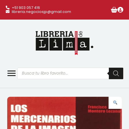
+51 903 057 416
libreria.negociosjp@gmail.com
Búsqueda
de
productos