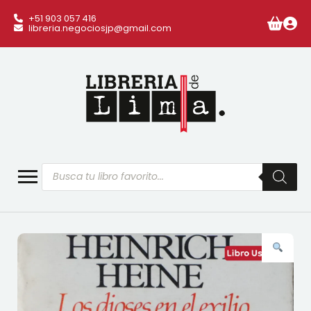
+51 903 057 416
libreria.negociosjp@gmail.com
Búsqueda
de
productos