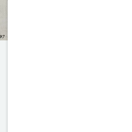
LA VERDAD DE SENDERO LUMINOSO
una interpretación alternativ
terrorista Sendero Luminoso 
surgimiento no fue exclus
influenciado por actores ext
través de organismos como la
Vallejo Vidal, la refundación d
apoyo de la Fundación Ford, 
ideológica marxista que perm
desarrollo del movimiento subve
El libro también señala a insti
facilitar la difusión de la ideo
través de documentos, testimoni
demostrar una estrategia inter
obra busca aportar una visión 
armado interno y sus verdadera