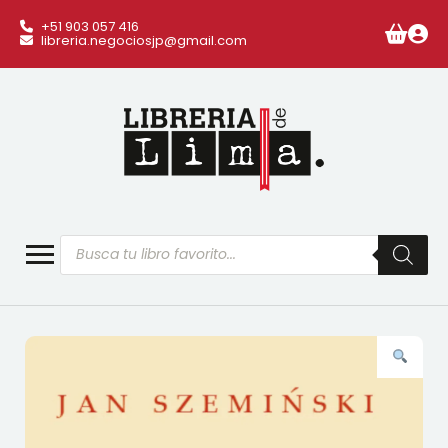
+51 903 057 416
libreria.negociosjp@gmail.com
Búsqueda
de
productos