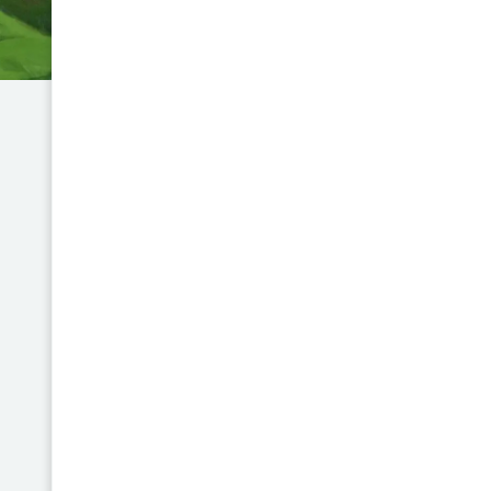
colectivas más profundas y pel
moderna: vivimos en una socie
pero incapaz de discernir lo es
en política, economía y vida cot
Innerarity explora conceptos 
donde el conocimiento se frag
la "incertidumbre productiva
riesgos sistémicos. Con rigor 
autor invita a una reflexión c
posverdad, la confianza en exp
progreso humano. Publicado en u
esencial desafía al lector a nav
Año
2022