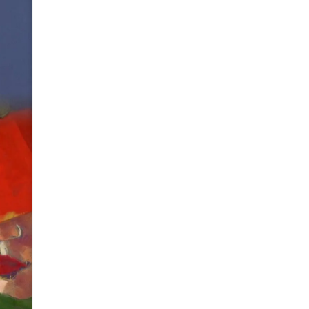
DESCONOC
de Daniel Innerarit
S/
89.00
Disponible
LA
SOCIEDAD
Añadir al carrito
DEL
DESCONOCIMIENTO
cantidad
¿Y si el verdadero poder de nue
en dominar lo que ignoramos?
Daniel Innerarity, el filósofo 
con maestría cómo el exces