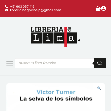
+51 903 057 416
libreria.negociosjp@gmail.com
Búsqueda
de
productos