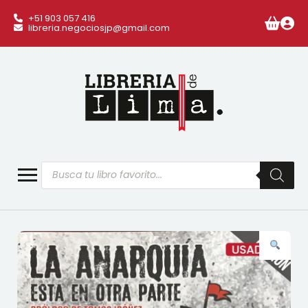
+51 903 057 416
libreria.negociosjp@gmail.com
Búsqueda
de
productos