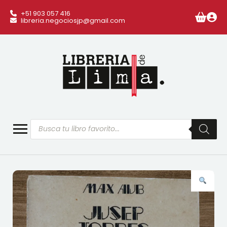
+51 903 057 416
libreria.negociosjp@gmail.com
Búsqueda
de
productos