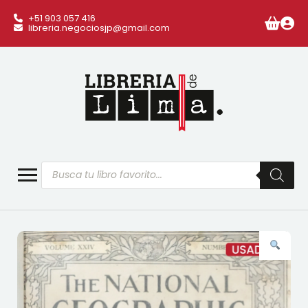
+51 903 057 416
libreria.negociosjp@gmail.com
Búsqueda
de
productos