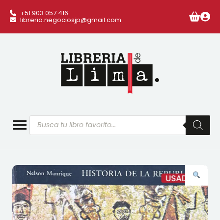
+51 903 057 416
libreria.negociosjp@gmail.com
Búsqueda
de
productos