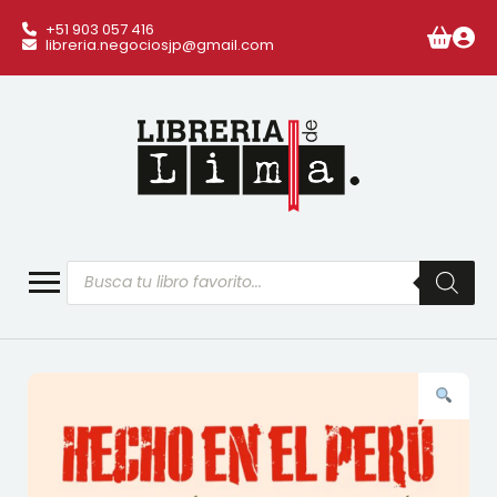
+51 903 057 416
libreria.negociosjp@gmail.com
Búsqueda
de
productos