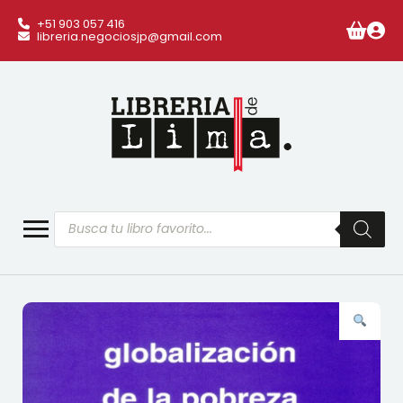
+51 903 057 416
libreria.negociosjp@gmail.com
Búsqueda
de
productos