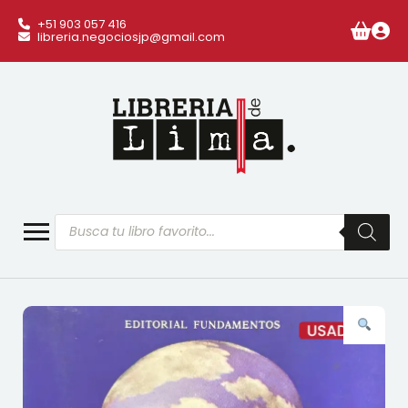
+51 903 057 416
libreria.negociosjp@gmail.com
Búsqueda
de
productos